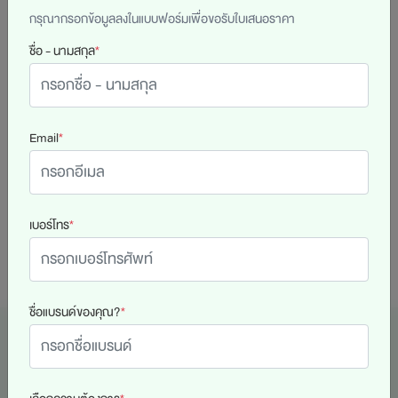
กรุณากรอกข้อมูลลงในแบบฟอร์มเพื่อขอรับใบเสนอราคา
โฆษณา
ชื่อ - นามสกุล
*
สร้างการรับรู้ของแบรนด์ได้ในวงกว้าง
สามารถสร้างการรับรู้ให้ผู้ใช้งานรู้จักและจดจำ
แบรนด์ได้
Email
*
เริ่มต้น 50,000 บาท
เบอร์โทร
*
รายละเอียดเพิ่มเติม
ชื่อแบรนด์ของคุณ?
*