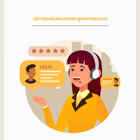
บริการแอดมินตอบแชทและดูแลเพจครบวงจร