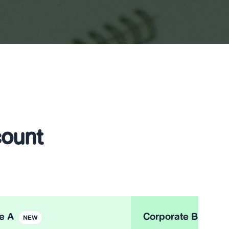
count
e A
Corporate B
NEW
NEW