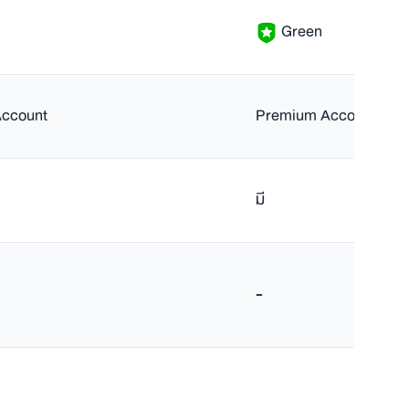
Green
ccount
Premium Account
มี
-