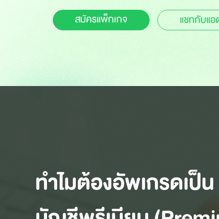
สมัครแพ็กเกจ
แชทกับแอ
ทำไมต้องอัพเกรดเป็น
บัญชีพรีเมียม (Prem