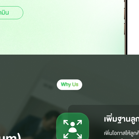
ดมิน
Why Us
เพิ่มฐานลู
ium)
เพิ่มโอกาสให้ลูกค