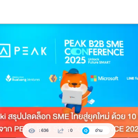
: 636
: 0
อ่าน