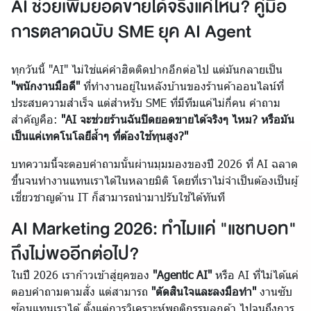
AI ช่วยเพิ่มยอดขายได้จริงแค่ไหน? คู่มือ
การตลาดฉบับ SME ยุค AI Agent
ทุกวันนี้ "AI" ไม่ใช่แค่คำฮิตติดปากอีกต่อไป แต่มันกลายเป็น
"พนักงานมือดี"
ที่ทำงานอยู่ในหลังบ้านของร้านค้าออนไลน์ที่
ประสบความสำเร็จ แต่สำหรับ SME ที่มีทีมแค่ไม่กี่คน คำถาม
สำคัญคือ:
"AI จะช่วยร้านฉันปิดยอดขายได้จริงๆ ไหม? หรือมัน
เป็นแค่เทคโนโลยีล้ำๆ ที่ต้องใช้ทุนสูง?"
บทความนี้จะตอบคำถามนั้นผ่านมุมมองของปี 2026 ที่ AI ฉลาด
ขึ้นจนทำงานแทนเราได้ในหลายมิติ โดยที่เราไม่จำเป็นต้องเป็นผู้
เชี่ยวชาญด้าน IT ก็สามารถนำมาปรับใช้ได้ทันที
AI Marketing 2026: ทำไมแค่ "แชทบอท"
ถึงไม่พออีกต่อไป?
ในปี 2026 เราก้าวเข้าสู่ยุคของ
"Agentic AI"
หรือ AI ที่ไม่ได้แค่
ตอบคำถามตามสั่ง แต่สามารถ
"ตัดสินใจและลงมือทำ"
งานซับ
ซ้อนแทนเราได้ ตั้งแต่การวิเคราะห์พฤติกรรมลูกค้า ไปจนถึงการ