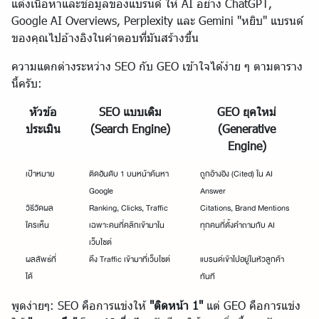
แต่งเนื้อหาและข้อมูลของแบรนด์ ให้ AI อย่าง ChatGPT,
Google AI Overviews, Perplexity และ Gemini "หยิบ" แบรนด์
ของคุณไปอ้างอิงในคำตอบที่มันสร้างขึ้น
ความแตกต่างระหว่าง SEO กับ GEO เข้าใจได้ง่าย ๆ ตามตาราง
นี้ครับ:
หัวข้อ
SEO แบบเดิม
GEO ยุคใหม่
ประเมิน
(Search Engine)
(Generative
Engine)
เป้าหมาย
ติดอันดับ 1 บนหน้าค้นหา
ถูกอ้างอิง (Cited) ใน AI
Google
Answer
วิธีวัดผล
Ranking, Clicks, Traffic
Citations, Brand Mentions
ใครเห็น
เฉพาะคนที่คลิกเข้ามาใน
ทุกคนที่ตั้งคำถามกับ AI
เว็บไซต์
ผลลัพธ์ที่
ดึง Traffic เข้ามาที่เว็บไซต์
แบรนด์เข้าไปอยู่ในหัวลูกค้า
ได้
ทันที
พูดง่ายๆ: SEO คือการแข่งให้
"ติดหน้า 1"
แต่ GEO คือการแข่ง