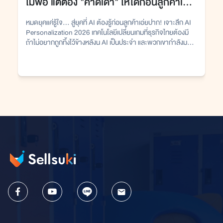
ไม่พอ แต่ต้อง "คาดเดา" ให้ได้ก่อนลูกค้าเอ่ย
ปาก
หมดยุคแค่รู้ใจ... สู่ยุคที่ AI ต้องรู้ก่อนลูกค้าเอ่ยปาก! เจาะลึก AI
Personalization 2026 เทคโนโลยีเปลี่ยนเกมที่ธุรกิจไทยต้องมี
ถ้าไม่อยากถูกทิ้งไว้ข้างหลังน AI เป็นประจำ และพวกเขากำลังมอง
หาประสบการณ์ที่ ง่าย ปลอดภัย และเฉพาะตัว