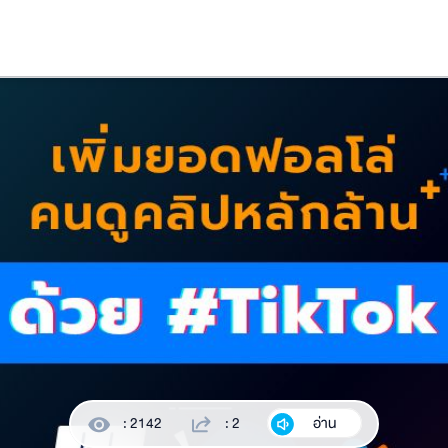
: 2142
: 2
อ่าน