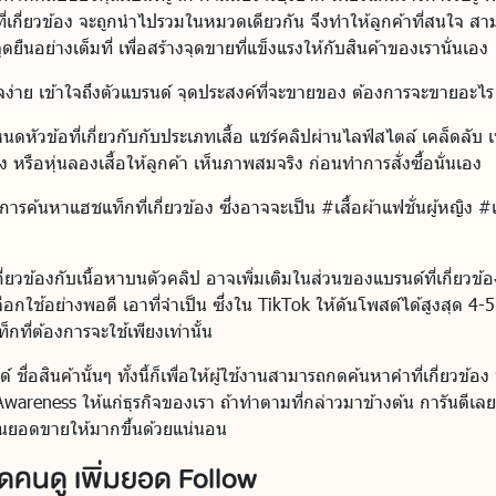
ี่เกี่ยวข้อง จะถูกนำไปรวมในหมวดเดียวกัน จึงทำให้ลูกค้าที่สนใจ 
ุดยืนอย่างเต็มที่ เพื่อสร้างจุดขายที่แข็งแรงให้กับสินค้าของเรานั่นเอง
ใจง่าย เข้าใจถึงตัวแบรนด์ จุดประสงค์ที่จะขายของ ต้องการจะขายอะไร
หนดหัวข้อที่เกี่ยวกับกับประเภทเสื้อ แชร์คลิปผ่านไลฟ์สไตล์ เคล็ดลับ 
าง หรือหุ่นลองเสื้อให้ลูกค้า เห็นภาพสมจริง ก่อนทำการสั่งซื้อนั่นเอง
ารค้นหาแฮชแท็กที่เกี่ยวข้อง ซึ่งอาจจะเป็น #เสื้อผ้าแฟชั่นผู้หญิง #เ
ี่ยวข้องกับเนื้อหาบนตัวคลิป อาจเพิ่มเติมในส่วนของแบรนด์ที่เกี่ยวข
อกใช้อย่างพอดี เอาที่จำเป็น ซึ่งใน TikTok ให้ดันโพสต์ได้สูงสุด 4-5#
ที่ต้องการจะใช้เพียงเท่านั้น
์ ชื่อสินค้านั้นๆ ทั้งนี้ก็เพื่อให้ผู้ใช้งานสามารถกดค้นหาคำที่เกี่ยวข
 Awareness ให้แก่ธุรกิจของเรา ถ้าทำตามที่กล่าวมาข้างต้น การันตีเล
ันยอดขายให้มากขึ้นด้วยแน่นอน
อดคนดู เพิ่มยอด Follow