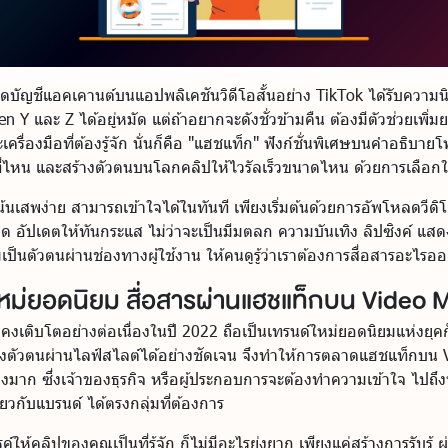
เปิดบัญชีแอคเคานต์บนแอปพลิเคชันวิดีโอสั้นอย่าง TikTok ได้รับความน
en Y และ Z ได้อยู่หมัด แต่ถ้าอยากจะดังชั่วข้ามคืน ต้องมีตัวช่วยเพ
ครื่องมือที่ต้องรู้จัก นั่นก็คือ "แฮชแท็ก" ฟังก์ชั่นพิเศษบนคำอธิบายโ
ที่ไหน และสร้างตัวตนบนโลกคลิปให้ไวรัลเร็วขนาดไหน ด้วยการเลือกใช
น้นเสพง่าย สามารถเข้าใจได้ในทันที เพียงเริ่มต้นด้วยการอัพโหลดวีดิโ
สุด อัปเดตให้ทันกระแส ไม่ว่าจะเป็นมีมตลก ความบันเทิง ลิปซิงค์ แ
มเป็นตัวตนผ่านช่องทางผู้ใช้งาน ให้คนดูรู้ว่าเราต้องการสื่อสารอะไรอ
ใหม่ยอดนิยม สื่อสารผ่านแฮชแท็กบน Video 
คงเติบโตอย่างต่อเนื่องในปี 2022 ถือเป็นเทรนด์ใหม่ยอดนิยมแห่งยุคก็
ดงตัวตนผ่านไลฟ์สไลต์ได้อย่างชัดเจน จึงทำให้การตลาดแฮชแท็กบน 
างมาก ซึ่งเจ้าของธุรกิจ หรือผู้ประกอบการจะต้องทำความเข้าใจ ไปถึงห
ยวกับแบรนด์ ได้ตรงกลุ่มที่ต้องการ
ห้คลิปของคุณเป็นที่รู้จัก ก็ไม่มีอะไรยุ่งยาก เพียงแค่สร้างการรับรู้ ผ