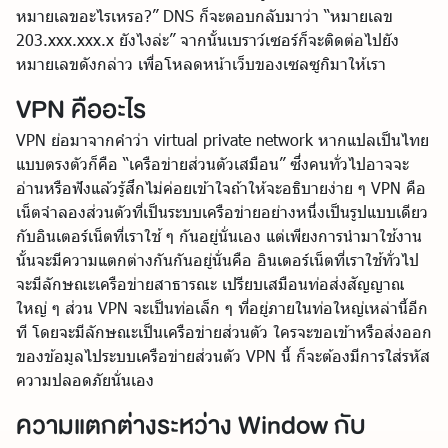
หมายเลขอะไรเหรอ?” DNS ก็จะตอบกลับมาว่า “หมายเลข
203.xxx.xxx.x ยังไงล่ะ” จากนั้นเบราว์เซอร์ก็จะติดต่อไปยัง
หมายเลขดังกล่าว เพื่อโหลดหน้าเว็บของเซลซูกิมาให้เรา
VPN คืออะไร
VPN ย่อมาจากคำว่า virtual private network หากแปลเป็นไทย
แบบตรงตัวก็คือ “เครือข่ายส่วนตัวเสมือน” ซึ่งคนทั่วไปอาจจะ
อ่านหรือฟังแล้วรู้สึกไม่ค่อยเข้าใจถ้าให้จะอธิบายง่าย ๆ VPN คือ
เน็ตจำลองส่วนตัวที่เป็นระบบเครือข่ายอย่างหนึ่งเป็นรูปแบบเดียว
กับอินเตอร์เน็ตที่เราใช้ ๆ กันอยู่นั่นเอง แต่เพียงการนำมาใช้งาน
นั้นจะมีความแตกต่างกันกันอยู่นั่นคือ อินเตอร์เน็ตที่เราใช้ทั่วไป
จะมีลักษณะเครือข่ายสาธารณะ เปรียบเสมือนท่อส่งสัญญาณ
ใหญ่ ๆ ส่วน VPN จะเป็นท่อเล็ก ๆ ที่อยู่ภายในท่อใหญ่เหล่านี้อีก
ที โดยจะมีลักษณะเป็นเครือข่ายส่วนตัว ใครจะขอเข้าหรือส่งออก
ของข้อมูลไประบบเครือข่ายส่วนตัว VPN นี้ ก็จะต้องมีการใส่รหัส
ความปลอดภัยนั่นเอง
ความแตกต่างระหว่าง Window กับ