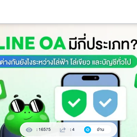
: 16575
: 4
อ่าน