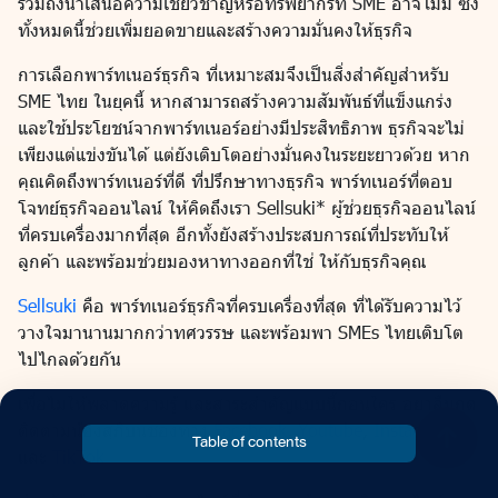
รวมถึงนำเสนอความเชี่ยวชาญหรือทรัพยากรที่ SME อาจไม่มี ซึ่ง
ทั้งหมดนี้ช่วยเพิ่มยอดขายและสร้างความมั่นคงให้ธุรกิจ
การเลือกพาร์ทเนอร์ธุรกิจ ที่เหมาะสมจึงเป็นสิ่งสำคัญสำหรับ
SME ไทย ในยุคนี้ หากสามารถสร้างความสัมพันธ์ที่แข็งแกร่ง
และใช้ประโยชน์จากพาร์ทเนอร์อย่างมีประสิทธิภาพ ธุรกิจจะไม่
เพียงแต่แข่งขันได้ แต่ยังเติบโตอย่างมั่นคงในระยะยาวด้วย หาก
คุณคิดถึงพาร์ทเนอร์ที่ดี ที่ปรึกษาทางธุรกิจ พาร์ทเนอร์ที่ตอบ
โจทย์ธุรกิจออนไลน์ ให้คิดถึงเรา Sellsuki* ผู้ช่วยธุรกิจออนไลน์
ที่ครบเครื่องมากที่สุด อีกทั้งยังสร้างประสบการณ์ที่ประทับให้
ลูกค้า และพร้อมช่วยมองหาทางออกที่ใช่ ให้กับธุรกิจคุณ
Sellsuki
คือ พาร์ทเนอร์ธุรกิจที่ครบเครื่องที่สุด ที่ได้รับความไว้
วางใจมานานมากกว่าทศวรรษ และพร้อมพา SMEs ไทยเติบโต
ไปไกลด้วยกัน
เพื่อไม่ให้พลาดความรู้ และสาระสำคัญแบบนี้ก่อนใคร อย่าลืมกด
ติดตามน้องสุกิบนช่องทาง
Facebook
,
Youtube
,
Instagram
Table of contents
และ
TikTok