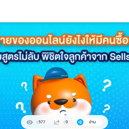
: 577
: 0
อ่าน