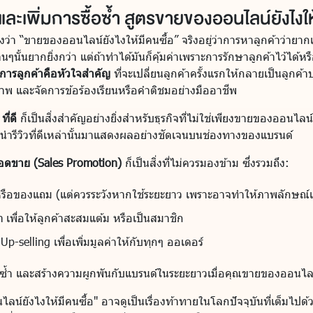
และเพิ่มการซื้อซ้ำ สูตรขายของออนไลน์ยังไงให
า “ขายของออนไลน์ยังไงให้มีคนซื้อ” จริงอยู่ว่าการหาลูกค้าว่ายาก
นๆนั้นยากยิ่งกว่า แต่ถ้าทำได้มันก็คุ้มค่าเพราะการรักษาลูกค้าไว้ได้ห
ิการลูกค้าคือหัวใจสำคัญ
ที่จะเปลี่ยนลูกค้าครั้งแรกให้กลายเป็นลู
าพ และจัดการข้อร้องเรียนหรือคำติชมอย่างมืออาชีพ
ี่ดี
ก็เป็นสิ่งสำคัญอย่างยิ่งสำหรับธุรกิจที่ไม่ใช่เพียงขายของออนไลน
ละนำรีวิวที่ดีเหล่านั้นมาแสดงผลอย่างชัดเจนบนช่องทางของแบรนด์
ยอดขาย (Sales Promotion)
ก็เป็นสิ่งที่ไม่ควรมองข้าม ซึ่งรวมถึง:
หรือของแถม (แต่ควรระวังหากใช้ระยะยาว เพราะอาจทำให้ภาพลักษณ์แ
 เพื่อให้ลูกค้าสะสมแต้ม หรือเป็นสมาชิก
p-selling เพื่อเพิ่มมูลค่าให้กับทุกๆ ออเดอร์
ขายซ้ำ และสร้างความผูกพันกับแบรนด์ในระยะยาวเมื่อคุณขายของออนไล
์ยังไงให้มีคนซื้อ" อาจดูเป็นเรื่องท้าทายในโลกปัจจุบันที่เต็มไปด้วยก