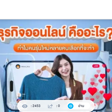
: 2453
: 0
อ่าน