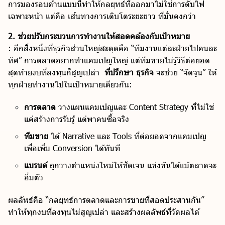
การมองรอบด้านแบบนี้ทำให้กลยุทธ์ที่ออกมาไม่ใช่การดับไฟ
เฉพาะหน้า แต่คือ เส้นทางการเติบโตระยะยาว ที่มั่นคงกว่า
2. ช่วยปรับกระบวนการทำงานให้สอดคล้องกับเป้าหมาย
: อีกสิ่งหนึ่งที่ธุรกิจส่วนใหญ่สะดุดคือ “ทีมงานแต่ละฝ่ายไปคนละ
ทิศ” การตลาดอยากทำแคมเปญใหญ่ แต่ทีมขายไม่รู้วิธีต่อยอด
สุดท้ายงบที่ลงทุนก็สูญเปล่า
ที่ปรึกษา ธุรกิจ
จะช่วย “จัดจูน” ให้
ทุกฝ่ายทำงานไปในเป้าหมายเดียวกัน:
การตลาด
วางแผนแคมเปญและ Content Strategy ที่ไม่ใช่
แค่สร้างการรับรู้ แต่พาคนซื้อจริง
ทีมขาย
ได้ Narrative และ Tools ที่ต่อยอดจากแคมเปญ
เพื่อเพิ่ม Conversion ได้ทันที
แบรนด์
ถูกวางตำแหน่งใหม่ให้ชัดเจน แข่งขันได้แม้ตลาดจะ
อิ่มตัว
ผลลัพธ์คือ “กลยุทธ์การตลาดและการขายที่สอดประสานกัน”
ทำให้ทุกงบที่ลงทุนไม่สูญเปล่า และสร้างผลลัพธ์ที่วัดผลได้