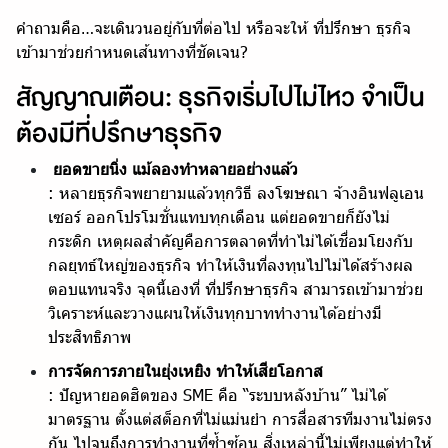
คำถามคือ…จะเดินวนอยู่กับที่ต่อไป หรือจะให้ ที่ปรึกษา ธุรกิจ
เข้ามาช่วยกำหนดเส้นทางที่ชัดเจน?
สัญญาณเตือน: ธุรกิจเริ่มไปไม่ไหว จำเป็น
ต้องมีที่ปรึกษาธุรกิจ
ยอดขายนิ่ง แม้ลองทำหลายอย่างแล้ว
: หลายธุรกิจพยายามแล้วทุกวิธี ลงโฆษณา จ้างอินฟลูเอน
เซอร์ ออกโปรโมชั่นแทบทุกเดือน แต่ยอดขายก็ยังไม่
กระดิก เหตุผลสำคัญคือการตลาดที่ทำไม่ได้เชื่อมโยงกับ
กลยุทธ์ใหญ่ของธุรกิจ ทำให้เงินที่ลงทุนไปไม่ได้สร้างผล
ตอบแทนจริง จุดนี้เองที่ ที่ปรึกษาธุรกิจ สามารถเข้ามาช่วย
วิเคราะห์และวางแผนให้เงินทุกบาททำงานได้อย่างมี
ประสิทธิภาพ
การจัดการภายในยุ่งเหยิง ทำให้เสียโอกาส
: ปัญหายอดฮิตของ SME คือ “ระบบหลังบ้าน” ไม่ได้
มาตรฐาน ตั้งแต่สต็อกที่ไม่แม่นยำ การสื่อสารทีมงานไม่ตรง
กัน ไปจนถึงการทำงานที่ซ้ำซ้อน สิ่งเหล่านี้ไม่เพียงแต่ทำให้