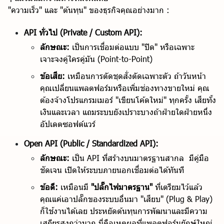
"ความเร็ว" และ "ต้นทุน" ของธุรกิจคุณอย่างมาก :
API ทั่วไป (Private / Custom API):
ลักษณะ:
เป็นการเชื่อมต่อแบบ "ปิด" หรือเฉพาะ
เจาะจงคู่ใครคู่มัน (Point-to-Point)
ข้อเสีย:
เหมือนการตัดชุดสั่งตัดเฉพาะตัว ถ้าวันหน้า
คุณเปลี่ยนแพลตฟอร์มหรือเพิ่มช่องทางขายใหม่ คุณ
ต้องจ้างโปรแกรมเมอร์ "เขียนโค้ดใหม่" ทุกครั้ง เสียทั้ง
เงินและเวลา แถมระบบยังเปราะบางถ้าฝ่ายใดฝ่ายหนึ่ง
อัปเดตซอฟต์แวร์
Open API (Public / Standardized API):
ลักษณะ:
เป็น API ที่สร้างบนมาตรฐานสากล มีคู่มือ
ชัดเจน เปิดให้ระบบภายนอกเชื่อมต่อได้ทันที
ข้อดี:
เหมือนมี
"ปลั๊กไฟมาตรฐาน"
ที่เตรียมไว้แล้ว
คุณแค่เอาปลั๊กของระบบอื่นมา "เสียบ" (Plug & Play)
ก็ใช้งานได้เลย ประหยัดต้นทุนการพัฒนาและมีความ
เสถียรสูงกว่ามาก นี่คือเหตุผลที่แพลตฟอร์มยักษ์ใหญ่