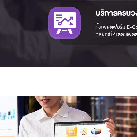
บริการครบว
ทั้งแพลตฟอร์ม E-C
กลยุทธ์ให้แต่ละแพล