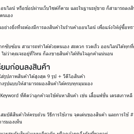
นไลน์ หรือช้อปผ่านเว็บไซต์ก็ตาม และในฐานะผู้ขาย ก็สามารถลงสิ
องตนเอง
อย่างยิ่งที่จะต้องมีการลงสินค้าในร้านค้าออนไลน์ เพื่อแจ้งให้ผู้ซื้อท
งยากซับซ้อน สามารถทำได้ด้วยตนเอง สะดวก รวดเร็ว ออนไลน์ได้ทุกท
ง ไม่ว่าคุณจะอยู่ที่ไหน ก็ลงขายสินค้าได้ทันใจลูกค้าแน่นอน
เตรียมก่อนลงสินค้า
รูปภาพสินค้าได้สูงสุด 9 รูป + วีดีโอสินค้า
 วางรูปแบบให้สามารถมองสินค้าได้ครบทุกมุมมอง
ย Keyword ที่คิดว่าลูกค้าจะใช้ค้นหาสินค้า เช่น เสื้อแฟชั่น เดรสเกาหล
บัติสินค้าให้ครบถ้วน วิธีการใช้งาน จุดเด่นของสินค้า และการใช้ #Has
มการมองเห็น
มาะสมกับสินค้าแบบเดียวกัน หรือคล้ายคลึงกับที่ขายอยู่