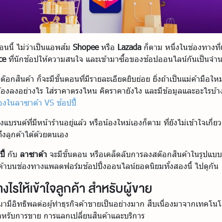
นนี้ ไม่ว่าเป็นแอพส้ม
Shopee
หรือ
Lazada
ก็ตาม หนึ่งในช่องทางที่
ce
ที่นักช้อปให้ความสนใจ และเข้ามาซื้อของช้อปออนไลน์กันเป็นจ
กสินค้า ก็จะมีขั้นตอนที่มีรายละเอียดยิบย่อย ยิ่งถ้าเป็นแม่ค้ามือใหม่
้องลงอย่างไร ใส่ราคาตรงไหน คิดราคายังไง และมีข้อมูลและอะไรบ้างท
งในลาซาด้า VS ช้อปปี้
รนด์ที่มีหน้าร้านอยู่แล้ว หรือน้องใหม่เองก็ตาม ที่ยังไม่เข้าใจเกี่ยว
ถึงลูกค้าได้ด้วยตนเอง
ี้
กับ
ลาซาด้า
จะมีขั้นตอน หรือเคล็ดลับการลงสต๊อกสินค้าในรูปแบบ
้าบนช่องทางแพลตฟอร์มช้อปปิ้งออนไลน์ยอดนิยมทั้งสองนี้ ไปดูกัน
ไรให้เข้าใจลูกค้า สำหรับผู้ขาย
ามีอิทธิพลต่อผู้ทำธุรกิจค้าขายเป็นอย่างมาก สืบเนื่องมาจากเทคโนโล
สำหรับการขาย การแลกเปลี่ยนสินค้าและบริการ