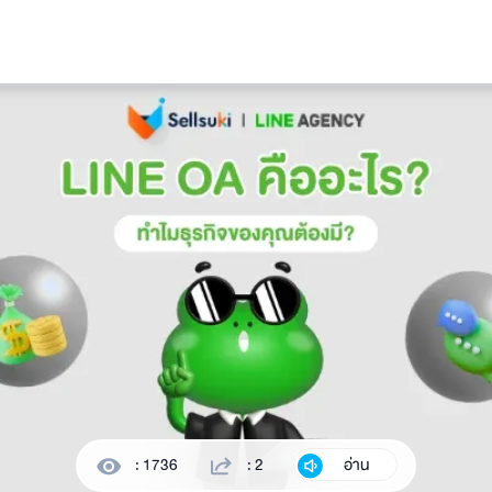
: 1736
: 2
อ่าน