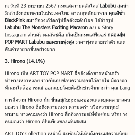
ณ วันที่ 23 เมษายน 2567 กระแสความคลั่งไคล้
Labubu
สุดน่า
รักกำลังถล่มทลายในประเทศไทย สาเหตุหลักมาจาก
คุณลิซ่า
BlackPink
สมาชิกวงเกิร์ลกรุ๊ปชื่อดังระดับโลก ได้ถ่ายรูป
Labubu The Monsters Exciting Macaron
ลงบน Story
Instagram ส่วนตัว ผลลัพธ์คือ เกิดเป็นกระแสฟีเวอร์
กล่องสุ่ม
POP MART Labubu ยอดขายพุ่งสูง
ราคาพุ่งหลายเท่าตัว และ
สินค้าหายากขึ้นอย่างมาก
3. Hirono (14.1%)
Hirono เป็น ART TOY POP MART สื่อถึงเด็กชายหน้าเศร้า
ท่าทางเหงาหงอย ราวกับเก็บซ่อนความทุกข์ไว้ภายใน มีดวงตา
ที่กลมโตสื่ออารมณ์ ออกแบบโดยศิลปินชาวจีนนามว่า คุณ Lang
การตีความ Hirono นั้น ขึ้นอยู่กับมุมมองของแต่ละบุคคล บางคน
มองว่า Hirono สื่อถึงความเหงา ความเศร้า หรือความทุกข์
ทรมาน บางคนมองว่า Hirono สื่อถึงอารมณ์ที่ซับซ้อน หรือบาง
คนมองว่า Hirono เป็นเพียงของเล่นสะสม
ART TOY Collection เหล่านี้ สะท้อนให้เห็นถึงกระแสความนิยม