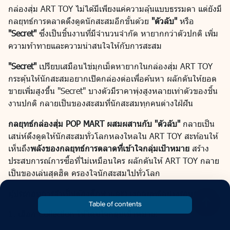
กล่องสุ่ม ART TOY ไม่ได้มีเพียงแค่ความลุ้นแบบธรรมดา แต่ยังมี
กลยุทธ์การตลาดดึงดูดนักสะสมอีกขั้นด้วย
"ตัวลับ"
หรือ
"Secret"
ซึ่งเป็นชิ้นงานที่มีจำนวนจำกัด หายากกว่าตัวปกติ เพิ่ม
ความท้าทายและความน่าสนใจให้กับการสะสม
"Secret"
เปรียบเสมือนไข่มุกเม็ดหายากในกล่องสุ่ม ART TOY
กระตุ้นให้นักสะสมอยากเปิดกล่องต่อเพื่อค้นหา ผลักดันให้ยอด
ขายเพิ่มสูงขึ้น "Secret" บางตัวมีราคาพุ่งสูงหลายเท่าตัวของชิ้น
งานปกติ กลายเป็นของสะสมที่นักสะสมทุกคนต่างใฝ่ฝัน
กลยุทธ์กล่องสุ่ม POP MART ผสมผสานกับ "ตัวลับ"
กลายเป็น
เสน่ห์ดึงดูดให้นักสะสมทั่วโลกหลงใหลใน ART TOY สะท้อนให้
เห็นถึง
พลังของกลยุทธ์การตลาดที่เข้าใจกลุ่มเป้าหมาย
สร้าง
ประสบการณ์การซื้อที่ไม่เหมือนใคร ผลักดันให้ ART TOY กลาย
เป็นของเล่นสุดฮิต ครองใจนักสะสมไปทั่วโลก
ผู้ประกอบการจำเป็นต้องศึกษาและวางกลยุทธ์อย่างรอบคอบ
Table of contents
1. เลือก Collection ให้โดนใจกลุ่มเป้าหมาย: