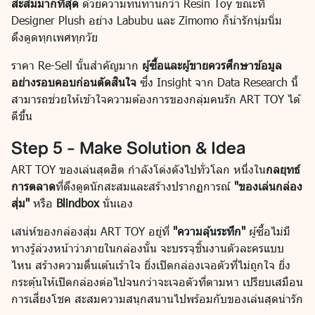
สะสมมากที่สุด
ด้วยความทนทานกว่า Resin Toy ขณะที่
Designer Plush อย่าง Labubu และ Zimomo ก็น่ารักนุ่มนิ่ม
ดึงดูดทุกเพศทุกวัย
ราคา Re-Sell นั้นสำคัญมาก
ผู้ซื้อและผู้ขายควรศึกษาข้อมูล
อย่างรอบคอบก่อนตัดสินใจ
ซึ่ง Insight จาก Data Research นี้
สามารถช่วยให้เข้าใจความต้องการของกลุ่มคนรัก ART TOY ได้
ดีขึ้น
Step 5 - Make Solution & Idea
ART TOY ของเล่นสุดฮิต กำลังโด่งดังไปทั่วโลก หนึ่งใน
กลยุทธ์
การตลาด
ที่ดึงดูดนักสะสมและสร้างปรากฏการณ์
"ของเล่นกล่อง
สุ่ม"
หรือ
Blindbox
นั่นเอง
เสน่ห์ของกล่องสุ่ม ART TOY อยู่ที่
"ความลุ้นระทึก"
ผู้ซื้อไม่มี
ทางรู้ล่วงหน้าว่าภายในกล่องนั้น จะบรรจุชิ้นงานตัวละครแบบ
ไหน สร้างความตื่นเต้นเร้าใจ ยิ่งเปิดกล่องเจอตัวที่ไม่ถูกใจ ยิ่ง
กระตุ้นให้เปิดกล่องต่อไปจนกว่าจะเจอตัวที่ตามหา เปรียบเสมือน
การเสี่ยงโชค สะสมความสนุกสนานไปพร้อมกับของเล่นสุดน่ารัก